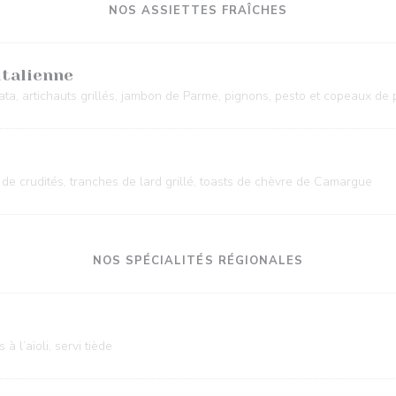
NOS ASSIETTES FRAÎCHES
italienne
rata, artichauts grillés, jambon de Parme, pignons, pesto et copeaux d
 de crudités, tranches de lard grillé, toasts de chèvre de Camargue
NOS SPÉCIALITÉS RÉGIONALES
 l’aïoli, servi tiède