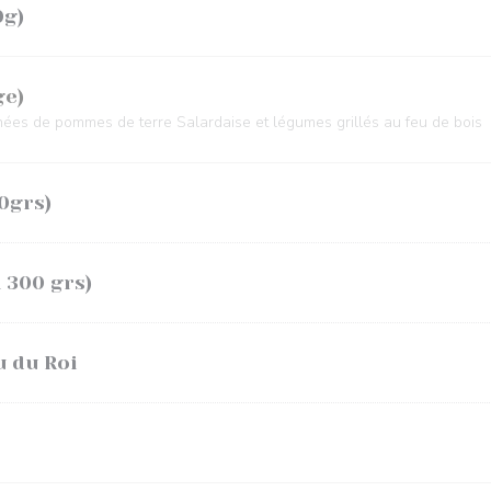
0g)
ge)
ées de pommes de terre Salardaise et légumes grillés au feu de bois
0grs)
 300 grs)
u du Roi