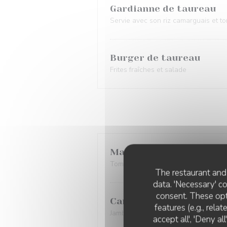
Gardianne de taureau
Servie avec son riz camarguais et t
Burger de taureau
Frites fraîches et salade
Margherita
Tomate, mozzarella , olives
The restaurant and 
data. 'Necessary' c
consent. These opt
Camarguaise
features (e.g., rela
Jambon, mozzarella , olives
accept all', 'Deny a