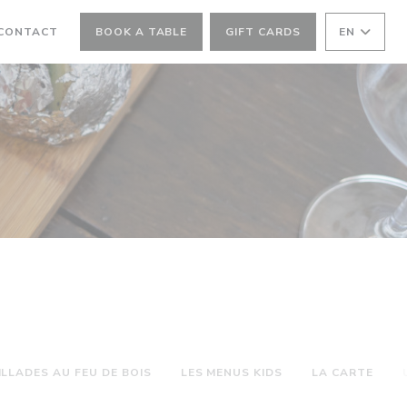
 CONTACT
BOOK A TABLE
GIFT CARDS
EN
ILLADES AU FEU DE BOIS
LES MENUS KIDS
LA CARTE