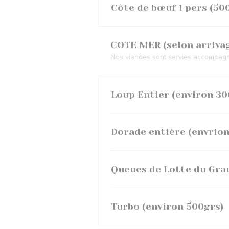
Côte de bœuf 1 pers (50
COTE MER (selon arriva
Nos viandes sont servies accompagn
Loup Entier (environ 30
Dorade entière (envrion
Queues de Lotte du Gra
Turbo (environ 500grs)