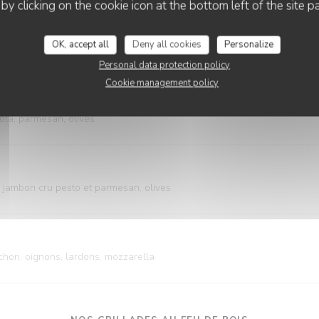
 by clicking on the cookie icon at the bottom left of the site p
OK, accept all
Deny all cookies
Personalize
gnons, olives
Personal data protection policy
Cookie management policy
ola, parmesan, olives
, jambon cru pesto et parmesan, olives
chon, oignons, lardons, mozzarella