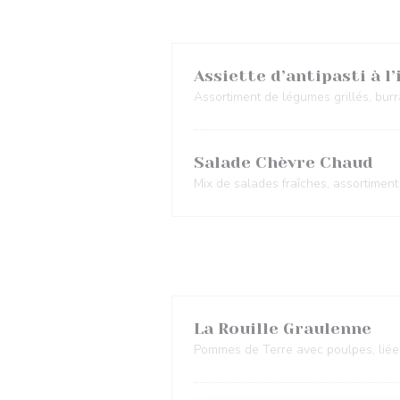
Assiette d’antipasti à l’
Assortiment de légumes grillés, bur
Salade Chèvre Chaud
Mix de salades fraîches, assortiment
La Rouille Graulenne
Pommes de Terre avec poulpes, liées à