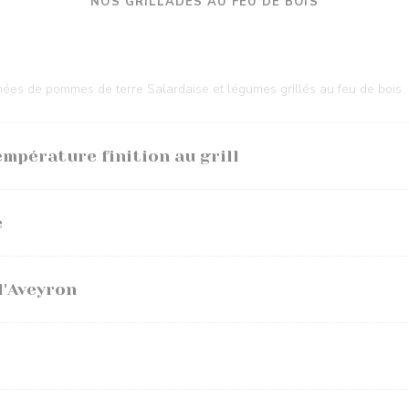
NOS GRILLADES AU FEU DE BOIS
ées de pommes de terre Salardaise et légumes grillés au feu de bois
empérature finition au grill
é
l'Aveyron