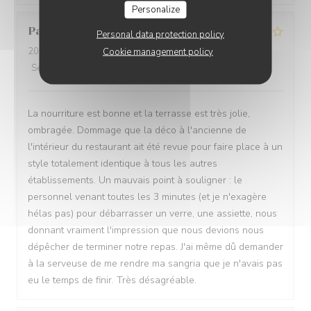
Personalize
Pascaline
S
Personal data protection policy
2026-07-22
- 19:15 - Guests 6
Cookie management policy
Service
:
3
/5
Ambiance
:
3
/5
Food
:
4
/5
Value
:
4
/5
La nourriture est bonne et la terrasse est très jolie,
ombragée. Dommage que la déco à l'ancienne de
l'intérieur du restaurant ait été revue pour faire place à un
style totalement identique à tous les autres
établissements. Un mauvais point à souligner : le
personnel venant toutes les 3 minutes (et je n'exagère
hélas pas) pour débarrasser un verre, une assiette, nous
donnant vraiment l'impression que nous devions nous
dépêcher de terminer notre repas. J'ai même dû demander
à la serveuse de me rendre ma sangria que je n'avais pas
eu le temps de finir. Très désagréable.