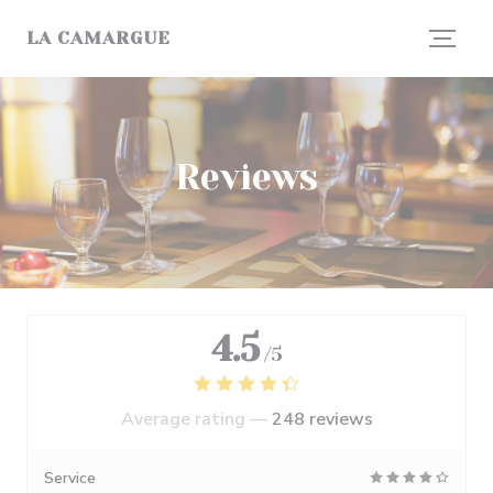
Personalizing your cookie choices
LA CAMARGUE
Reviews
4.5
/5
Average rating —
248 reviews
Service