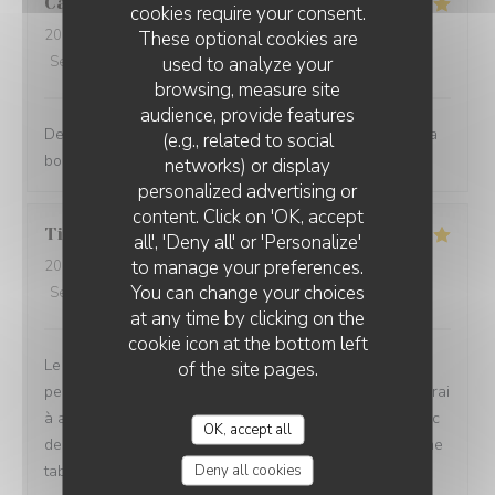
Caroline
D
cookies require your consent.
2026-07-30
- 20:30 - Guests 4
These optional cookies are
used to analyze your
Service
:
5
/5
Ambiance
:
5
/5
Food
:
5
/5
Value
:
5
/5
browsing, measure site
audience, provide features
Des plats raffinés et fins tant dans l assiette que dans la
(e.g., related to social
bouche ... On reviendra !
networks) or display
personalized advertising or
LA CAMARGUE
content. Click on 'OK, accept
Tiziana
C
all', 'Deny all' or 'Personalize'
to manage your preferences.
2026-07-28
- 12:30 - Guests 8
You can change your choices
Service
:
5
/5
Ambiance
:
5
/5
Food
:
5
/5
Value
:
4
/5
at any time by clicking on the
cookie icon at the bottom left
Le lieux est magnifique, la nourriture bonne et le
of the site pages.
personnel très sympathique. Le seul point que je trouverai
à améliorer c'est que en tant que parent voyageant avec
OK, accept all
des petits enfants je trouve toujours chouette si il y a une
Deny all cookies
table à langer ☺️ Merci