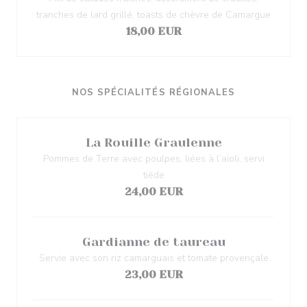
tranches de lard grillé, toasts de chèvre de Camargue
18,00 EUR
NOS SPÉCIALITÉS RÉGIONALES
La Rouille Graulenne
Pommes de Terre avec poulpes, liées à l’aïoli, servi
tiède
24,00 EUR
Gardianne de taureau
Servie avec son riz camarguais et tomate provençale
23,00 EUR