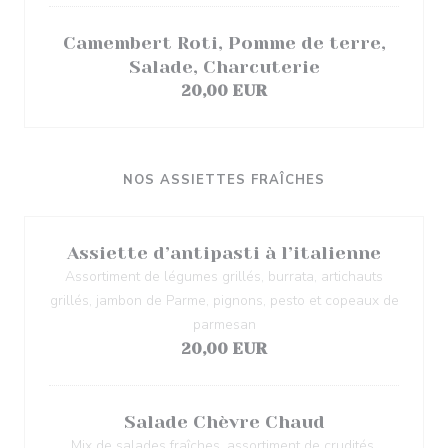
Camembert Roti, Pomme de terre,
Salade, Charcuterie
20,00 EUR
NOS ASSIETTES FRAÎCHES
Assiette d’antipasti à l’italienne
Assortiment de légumes grillés, burrata, artichauts
grillés, jambon de Parme, pignons, pesto et copeaux de
parmesan
20,00 EUR
Salade Chèvre Chaud
Mix de salades fraîches, assortiment de crudités,