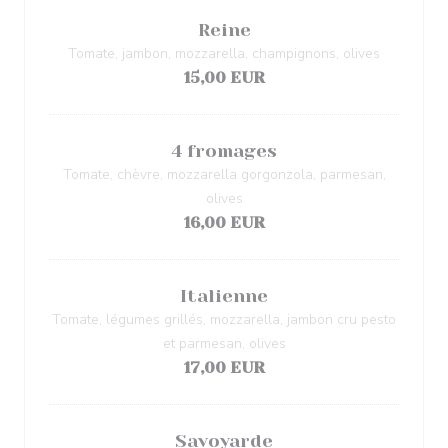
Reine
Tomate, jambon, mozzarella, champignons, olives
15,00 EUR
4 fromages
Tomate, chèvre, mozzarella gorgonzola, parmesan,
olives
16,00 EUR
Italienne
Tomate, légumes grillés, mozzarella, jambon cru pesto
et parmesan, olives
17,00 EUR
Savoyarde