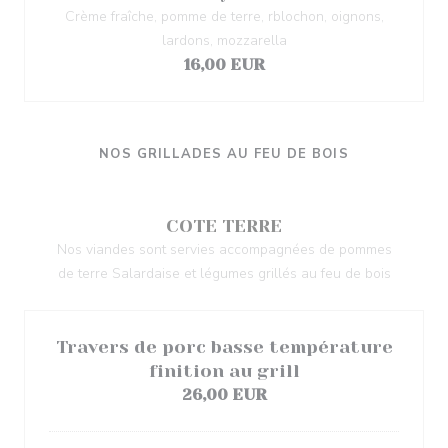
Crème fraîche, pomme de terre, rblochon, oignons,
lardons, mozzarella
16,00 EUR
NOS GRILLADES AU FEU DE BOIS
COTE TERRE
Nos viandes sont servies accompagnées de pommes
de terre Salardaise et légumes grillés au feu de bois
Travers de porc basse température
finition au grill
26,00 EUR