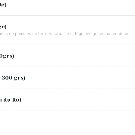
0g)
ge)
ées de pommes de terre Salardaise et légumes grillés au feu de bois
0grs)
 300 grs)
u du Roi