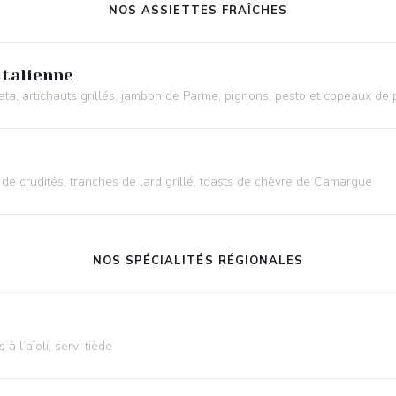
NOS ASSIETTES FRAÎCHES
italienne
rata, artichauts grillés, jambon de Parme, pignons, pesto et copeaux d
 de crudités, tranches de lard grillé, toasts de chèvre de Camargue
NOS SPÉCIALITÉS RÉGIONALES
 l’aïoli, servi tiède