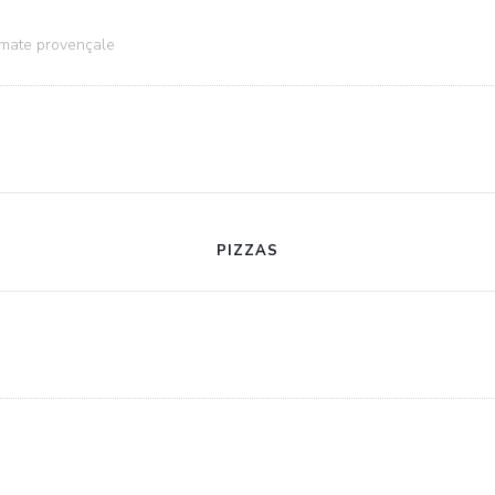
omate provençale
PIZZAS
LA CAMARGUE