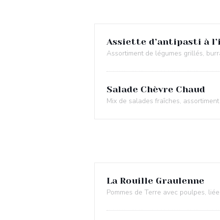
Assiette d’antipasti à l’
Assortiment de légumes grillés, bur
Salade Chèvre Chaud
Mix de salades fraîches, assortiment
La Rouille Graulenne
Pommes de Terre avec poulpes, liées à