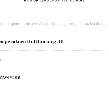
NOS GRILLADES AU FEU DE BOIS
ées de pommes de terre Salardaise et légumes grillés au feu de bois
empérature finition au grill
é
l'Aveyron