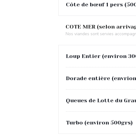
Côte de bœuf 1 pers (50
COTE MER (selon arriva
Nos viandes sont servies accompagn
Loup Entier (environ 30
Dorade entière (envrion
Queues de Lotte du Gra
Turbo (environ 500grs)