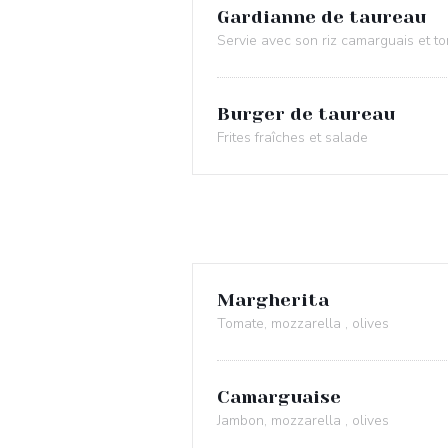
Gardianne de taureau
Servie avec son riz camarguais et t
Burger de taureau
Frites fraîches et salade
Margherita
Tomate, mozzarella , olives
Camarguaise
Jambon, mozzarella , olives