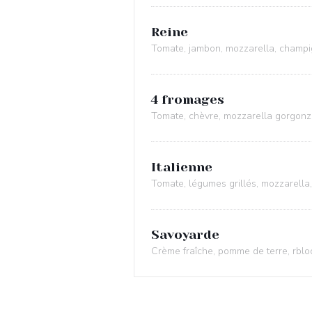
Reine
Tomate, jambon, mozzarella, champi
4 fromages
Tomate, chèvre, mozzarella gorgonz
Italienne
Tomate, légumes grillés, mozzarella
Savoyarde
Crème fraîche, pomme de terre, rblo