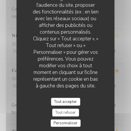
l'audience du site, proposer
Cadre très agréable et cuisine de bonne qualité à prix
des fonctionnalités (ex : en lien
corrects.
avec les réseaux sociaux) ou
afficher des publicités ou
LA CAMARGUE
contenus personnalisés.
Nicolas
B
Cliquez sur « Tout accepter », «
2026-07-30
- 20:30 - Couverts 6
Tout refuser » ou «
Service
:
3
/5
Ambiance
:
4
/5
Cuisine
:
4
/5
Qualité / Prix
:
3
/5
Personnaliser » pour gérer vos
préférences. Vous pouvez
modifier vos choix à tout
Caroline
D
moment en cliquant sur l'icône
représentant un cookie en bas
2026-07-30
- 20:30 - Couverts 4
à gauche des pages du site.
Service
:
5
/5
Ambiance
:
5
/5
Cuisine
:
5
/5
Qualité / Prix
:
5
/5
Tout accepter
Des plats raffinés et fins tant dans l assiette que dans la
bouche ... On reviendra !
Tout refuser
Personnaliser