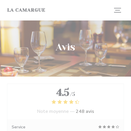
Personnalisation de vos choix en matière de cookies
LA CAMARGUE
Avis
4.5
/5
Note moyenne —
248 avis
Service