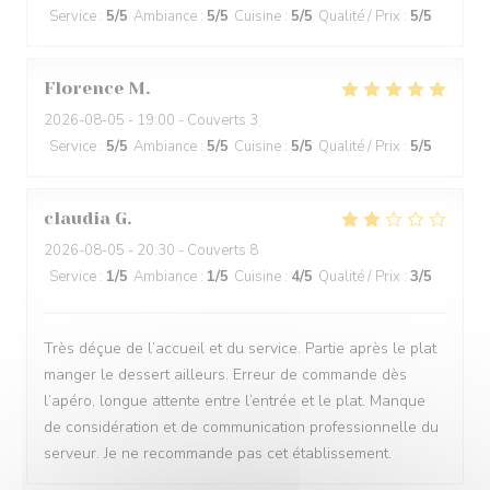
Service
:
5
/5
Ambiance
:
5
/5
Cuisine
:
5
/5
Qualité / Prix
:
5
/5
Florence
M
2026-08-05
- 19:00 - Couverts 3
Service
:
5
/5
Ambiance
:
5
/5
Cuisine
:
5
/5
Qualité / Prix
:
5
/5
claudia
G
2026-08-05
- 20:30 - Couverts 8
Service
:
1
/5
Ambiance
:
1
/5
Cuisine
:
4
/5
Qualité / Prix
:
3
/5
Très déçue de l’accueil et du service. Partie après le plat
manger le dessert ailleurs. Erreur de commande dès
l’apéro, longue attente entre l’entrée et le plat. Manque
de considération et de communication professionnelle du
serveur. Je ne recommande pas cet établissement.