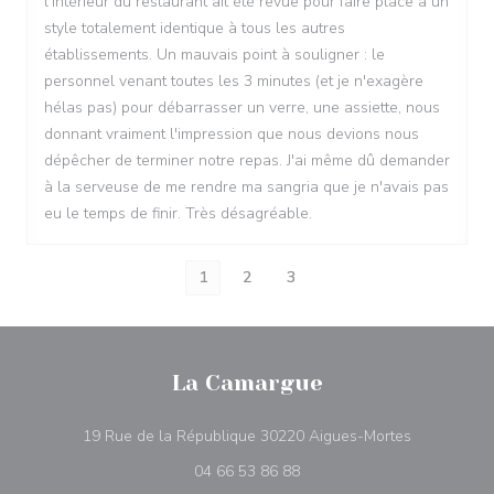
l'intérieur du restaurant ait été revue pour faire place à un
style totalement identique à tous les autres
établissements. Un mauvais point à souligner : le
personnel venant toutes les 3 minutes (et je n'exagère
hélas pas) pour débarrasser un verre, une assiette, nous
donnant vraiment l'impression que nous devions nous
dépêcher de terminer notre repas. J'ai même dû demander
à la serveuse de me rendre ma sangria que je n'avais pas
eu le temps de finir. Très désagréable.
1
2
3
La Camargue
((ouvre une 
19 Rue de la République 30220 Aigues-Mortes
04 66 53 86 88