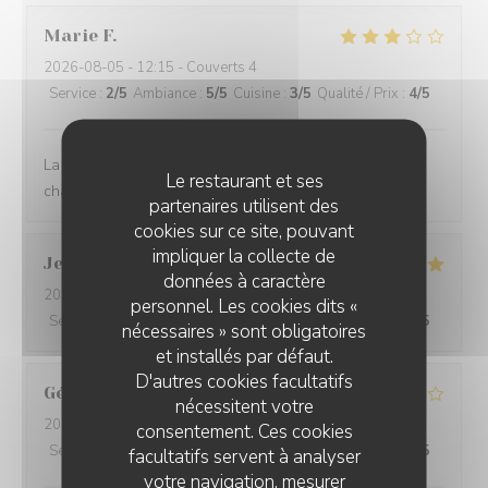
Marie
F
2026-08-05
- 12:15 - Couverts 4
Service
:
2
/5
Ambiance
:
5
/5
Cuisine
:
3
/5
Qualité / Prix
:
4
/5
La cuisine est simple , bonne . Le service était très
Le restaurant et ses
chaotique ce jour là
partenaires utilisent des
cookies sur ce site, pouvant
impliquer la collecte de
Jean-denis
N
données à caractère
2026-07-31
- 20:30 - Couverts 13
personnel. Les cookies dits «
Service
:
5
/5
Ambiance
:
5
/5
Cuisine
:
4
/5
Qualité / Prix
:
5
/5
nécessaires » sont obligatoires
et installés par défaut.
D'autres cookies facultatifs
Géraldine
R
nécessitent votre
2026-08-02
- 20:15 - Couverts 2
consentement. Ces cookies
Service
:
4
/5
Ambiance
:
4
/5
Cuisine
:
4
/5
Qualité / Prix
:
4
/5
facultatifs servent à analyser
votre navigation, mesurer