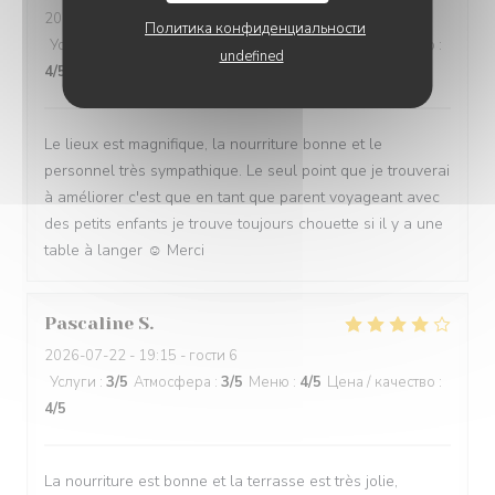
2026-07-28
- 12:30 - гости 8
Политика конфиденциальности
Услуги
:
5
/5
Атмосфера
:
5
/5
Меню
:
5
/5
Цена / качество
:
undefined
4
/5
Le lieux est magnifique, la nourriture bonne et le
personnel très sympathique. Le seul point que je trouverai
à améliorer c'est que en tant que parent voyageant avec
des petits enfants je trouve toujours chouette si il y a une
table à langer ☺️ Merci
Pascaline
S
2026-07-22
- 19:15 - гости 6
Услуги
:
3
/5
Атмосфера
:
3
/5
Меню
:
4
/5
Цена / качество
:
4
/5
La nourriture est bonne et la terrasse est très jolie,