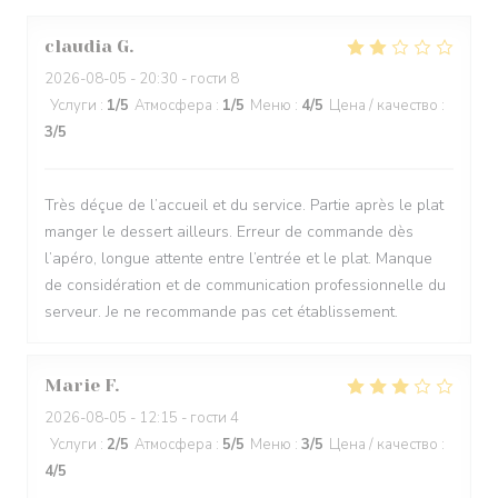
claudia
G
2026-08-05
- 20:30 - гости 8
Услуги
:
1
/5
Атмосфера
:
1
/5
Меню
:
4
/5
Цена / качество
:
3
/5
Très déçue de l’accueil et du service. Partie après le plat
manger le dessert ailleurs. Erreur de commande dès
l’apéro, longue attente entre l’entrée et le plat. Manque
de considération et de communication professionnelle du
serveur. Je ne recommande pas cet établissement.
Marie
F
2026-08-05
- 12:15 - гости 4
Услуги
:
2
/5
Атмосфера
:
5
/5
Меню
:
3
/5
Цена / качество
:
4
/5