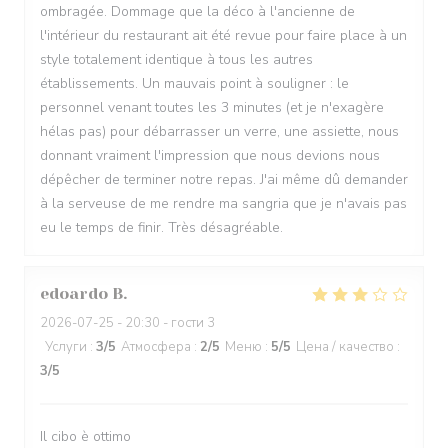
ombragée. Dommage que la déco à l'ancienne de
l'intérieur du restaurant ait été revue pour faire place à un
style totalement identique à tous les autres
établissements. Un mauvais point à souligner : le
personnel venant toutes les 3 minutes (et je n'exagère
hélas pas) pour débarrasser un verre, une assiette, nous
donnant vraiment l'impression que nous devions nous
dépêcher de terminer notre repas. J'ai même dû demander
à la serveuse de me rendre ma sangria que je n'avais pas
eu le temps de finir. Très désagréable.
edoardo
B
2026-07-25
- 20:30 - гости 3
Услуги
:
3
/5
Атмосфера
:
2
/5
Меню
:
5
/5
Цена / качество
:
3
/5
Il cibo è ottimo