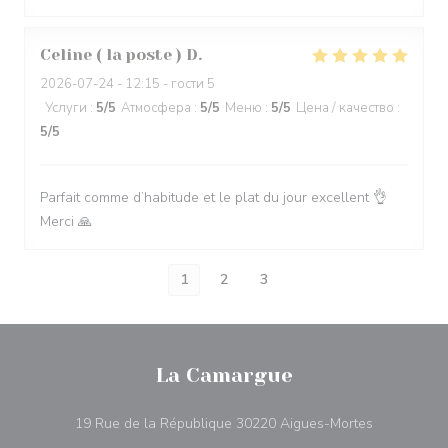
Celine ( la poste )
D
2026-07-24
- 12:15 - гости 5
Услуги
:
5
/5
Атмосфера
:
5
/5
Меню
:
5
/5
Цена / качество
:
5
/5
Parfait comme d’habitude et le plat du jour excellent 👌
Merci 🙏
1
2
3
La Camargue
((открывает
19 Rue de la République 30220 Aigues-Mortes