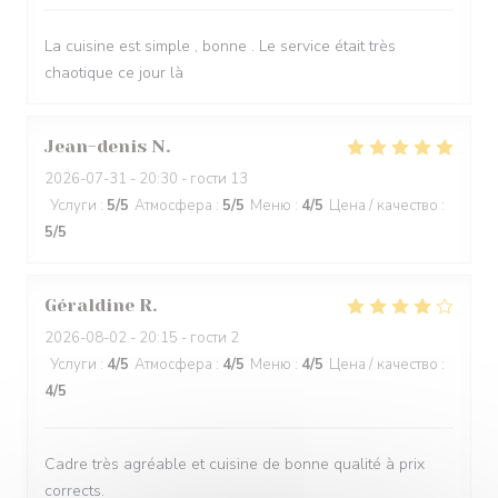
La cuisine est simple , bonne . Le service était très
chaotique ce jour là
Jean-denis
N
2026-07-31
- 20:30 - гости 13
Услуги
:
5
/5
Атмосфера
:
5
/5
Меню
:
4
/5
Цена / качество
:
5
/5
Géraldine
R
2026-08-02
- 20:15 - гости 2
Услуги
:
4
/5
Атмосфера
:
4
/5
Меню
:
4
/5
Цена / качество
:
4
/5
Cadre très agréable et cuisine de bonne qualité à prix
corrects.