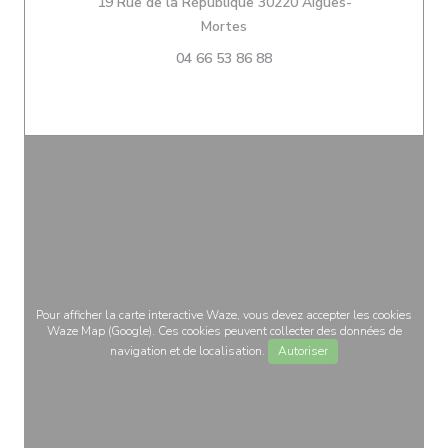
19 Rue de la République 30220 Aigues-
((ouvre une nouvelle fenêtre))
Mortes
04 66 53 86 88
Pour afficher la carte interactive Waze, vous devez accepter les cookies
Waze Map (Google). Ces cookies peuvent collecter des données de
navigation et de localisation.
Autoriser