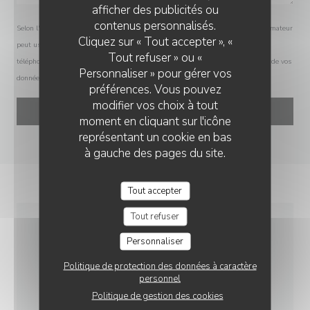
afficher des publicités ou
LA CAMARGUE
contenus personnalisés.
Selon l'article L.223-2 du code de la consommation, il est rappelé que le consommateur
Cliquez sur « Tout accepter », «
peut user de son droit à s'inscrire sur la liste d'opposition au démarchage
Tout refuser » ou «
téléphonique Bloctel :
bloctel.gouv.fr
. Pour plus d'informations sur le traitement de vos
Personnaliser » pour gérer vos
données, consultez notre
politique de confidentialité
.
préférences. Vous pouvez
modifier vos choix à tout
moment en cliquant sur l'icône
représentant un cookie en bas
à gauche des pages du site.
Tout accepter
Tout refuser
INFOS PRATIQUES
Personnaliser
Politique de protection des données à caractère
personnel
CUISINE
Politique de gestion des cookies
Produits frais, Fait maison, Cuisine Traditionnelle