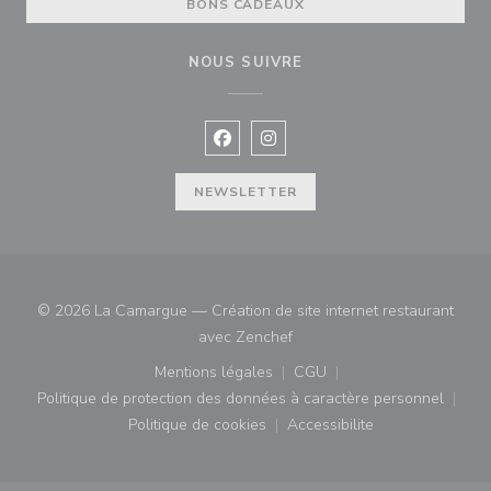
BONS CADEAUX
NOUS SUIVRE
Facebook ((ouvre une nouvelle fenê
Instagram ((ouvre une nouvell
NEWSLETTER
© 2026 La Camargue — Création de site internet restaurant
((ouvre une nouvelle fenêtre)
avec
Zenchef
Mentions légales
CGU
((ouvre une nouvelle fenêtre))
((ouvre une nouvelle fenê
Politique de protection des données à caractère personnel
((ouvre une nouvelle fenêtre))
Politique de cookies
Accessibilite
((ouvre une nouvelle fenêtre))
((ouvre une nouvelle fe