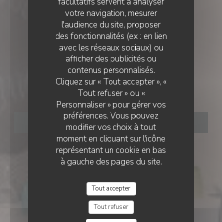
facultatifs servent à analyser
votre navigation, mesurer
l'audience du site, proposer
des fonctionnalités (ex : en lien
avec les réseaux sociaux) ou
RESTAURANT TRADITIONNEL
afficher des publicités ou
•
AIGUES-MORTES
LA CAMARGUE
contenus personnalisés.
Cliquez sur « Tout accepter », «
La Camargue
Tout refuser » ou «
Personnaliser » pour gérer vos
préférences. Vous pouvez
RÉSERVER
modifier vos choix à tout
moment en cliquant sur l'icône
représentant un cookie en bas
à gauche des pages du site.
Tout accepter
Tout refuser