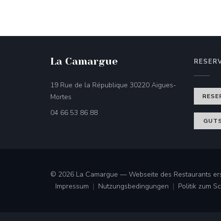
La Camargue
RESER
19 Rue de la République 30220 Aigues-
((öffnet ein neues Fenster))
Mortes
RESE
04 66 53 86 88
GUTS
© 2026 La Camargue — Webseite des Restaurants ers
Impressum
Nutzungsbedingungen
Politik zum 
((öffnet ein neues Fenster))
((öffnet ein neues Fenster))