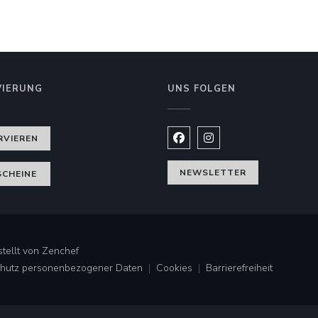
VIERUNG
UNS FOLGEN
RVIEREN
Facebook ((öffnet ein neues
Instagram ((öffnet ein
NEWSLETTER
CHEINE
((öffnet ein neues Fenster))
tellt von
Zenchef
Schutz personenbezogener Daten
Cookies
Barrierefreiheit
((öffnet ein neues Fenster))
((öffnet ein neues Fenster))
((öffnet ein neues