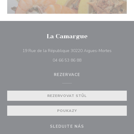
La Camargue
((otevře se
19 Rue de la République 30220 Aigues-Mortes
04 66 53 86 88
REZERVACE
REZERVOVAT STŮL
POUKAZY
SLEDUJTE NÁS