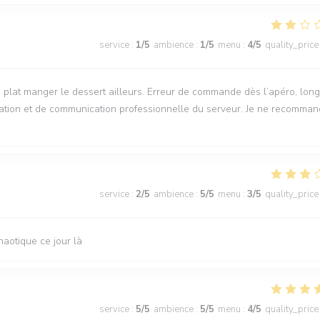
service
:
1
/5
ambience
:
1
/5
menu
:
4
/5
quality_price
le plat manger le dessert ailleurs. Erreur de commande dès l’apéro, lon
ération et de communication professionnelle du serveur. Je ne recomma
service
:
2
/5
ambience
:
5
/5
menu
:
3
/5
quality_price
chaotique ce jour là
service
:
5
/5
ambience
:
5
/5
menu
:
4
/5
quality_price