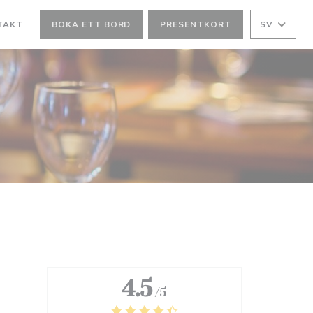
TAKT
BOKA ETT BORD
PRESENTKORT
SV
4.5
/5