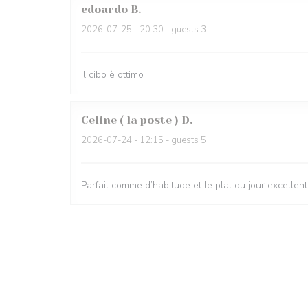
edoardo
B
2026-07-25
- 20:30 - guests 3
Il cibo è ottimo
Celine ( la poste )
D
2026-07-24
- 12:15 - guests 5
Parfait comme d’habitude et le plat du jour excellent