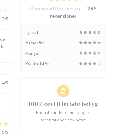
Genomsnittligt betyg —
246
recensioner
:
3
/5
Tjänst
gue
Atmosfär
nde
Menyer
Kvalitet/Pris
:
4
/5
100% certifierade betyg
Endast kunder som har gjort
reservationer gav betyg
:
5
/5