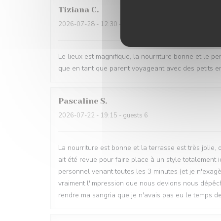
Tiziana
C
2026-07-28
- 12:30 - guests 8
Le lieux est magnifique, la nourriture bonne et le pe
que en tant que parent voyageant avec des petits enf
Pascaline
S
2026-07-22
- 19:15 - guests 6
La nourriture est bonne et la terrasse est très joli
ait été revue pour faire place à un style totalement 
personnel venant toutes les 3 minutes (et je n'exag
vraiment l'impression que nous devions nous dépêc
rendre ma sangria que je n'avais pas eu le temps de 