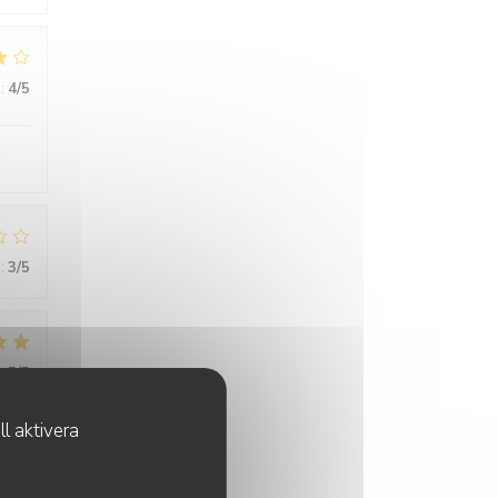
:
4
/5
:
3
/5
:
5
/5
l aktivera