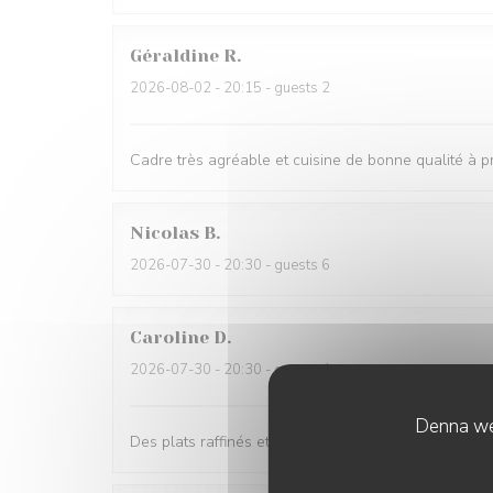
Géraldine
R
2026-08-02
- 20:15 - guests 2
Cadre très agréable et cuisine de bonne qualité à pr
Nicolas
B
2026-07-30
- 20:30 - guests 6
Caroline
D
2026-07-30
- 20:30 - guests 4
Denna web
Des plats raffinés et fins tant dans l assiette que da