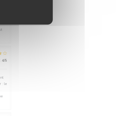
:
4
/5
st
:
4
/5
ant
 : le
me