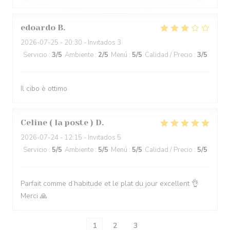
edoardo
B
2026-07-25
- 20:30 - Invitados 3
Servicio
:
3
/5
Ambiente
:
2
/5
Menú
:
5
/5
Calidad / Precio
:
3
/5
Il cibo è ottimo
Celine ( la poste )
D
2026-07-24
- 12:15 - Invitados 5
Servicio
:
5
/5
Ambiente
:
5
/5
Menú
:
5
/5
Calidad / Precio
:
5
/5
Parfait comme d’habitude et le plat du jour excellent 👌
Merci 🙏
1
2
3