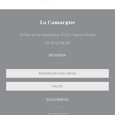
La Camargue
((abre en u
19 Rue de la République 30220 Aigues-Mortes
04 66 53 86 88
RESERVA
RESERVAR UNA MESA
VALES
SEGUIRNOS